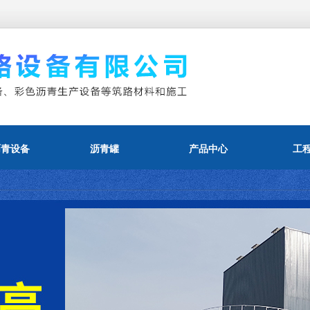
沥青设备
沥青罐
产品中心
工