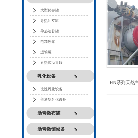
大型储存罐
导热油立罐
导热油卧罐
电加热罐
运输罐
直热式沥青罐
乳化设备
HN系列天然
改性乳化设备
普通型乳化设备
沥青撒布罐
沥青撒铺设备