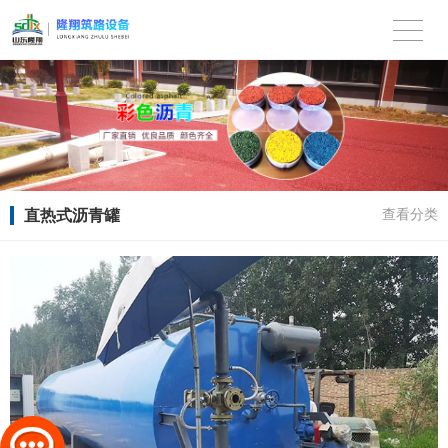
直热式沥青罐
查看分类