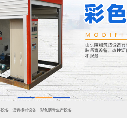
存设备
沥青撒铺设备
彩色沥青生产设备