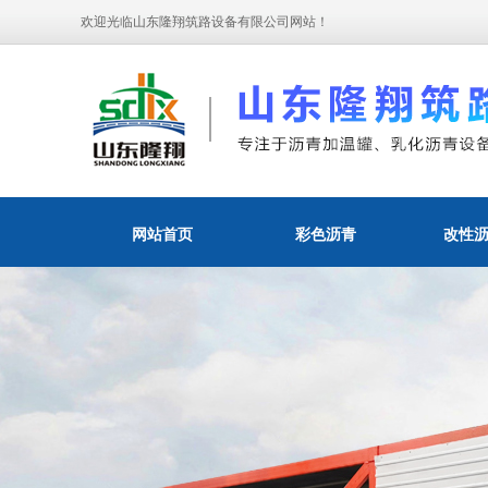
欢迎光临山东隆翔筑路设备有限公司网站！
网站首页
彩色沥青
改性