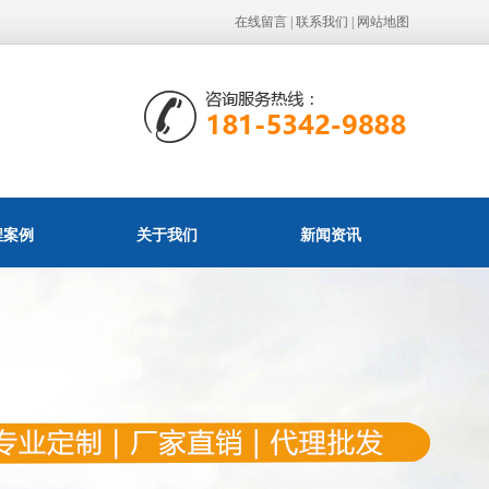
在线留言
|
联系我们
|
网站地图
程案例
关于我们
新闻资讯