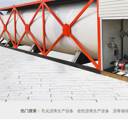
热门搜索：
乳化沥青生产设备
改性沥青生产设备
沥青储