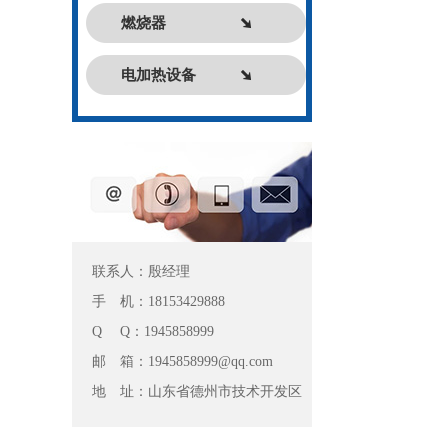
燃烧器
电加热设备
联系人：殷经理
手 机：18153429888
Q Q：1945858999
邮 箱：1945858999@qq.com
地 址：山东省德州市技术开发区