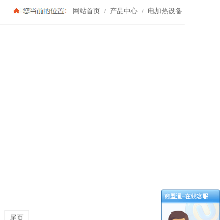
网站首页
产品中心
电加热设备
/
/
尾页